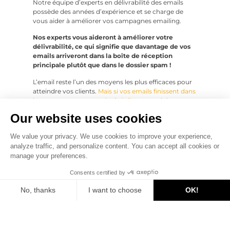
Notre équipe d’experts en délivrabilité des emails
possède des années d’expérience et se charge de
vous aider à améliorer vos campagnes emailing.
Nos experts vous aideront à améliorer votre
délivrabilité, ce qui signifie que davantage de vos
emails arriveront dans la boîte de réception
principale plutôt que dans le dossier spam !
L’email reste l’un des moyens les plus efficaces pour
atteindre vos clients.
Mais si vos emails finissent dans
les spams, vous passez à côté d’opportunités
commerciales potentielles.
Laissez MailSoar vous
Our website uses cookies
aider à améliorer la délivrabilité de vos emails afin
que vous puissiez booster votre activité et toucher
We value your privacy. We use cookies to improve your experience,
plus de clients.
analyze traffic, and personalize content. You can accept all cookies or
manage your preferences.
Consents certified by
No, thanks
I want to choose
OK!
Consent Management Platform: Personalize Your Options
Axeptio consent
Our platform allows you to customize and manage your privacy settings,