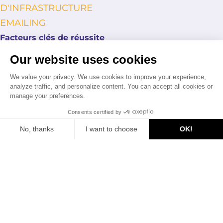
D'INFRASTRUCTURE
EMAILING
Facteurs clés de réussite
Our website uses cookies
We value your privacy. We use cookies to improve your experience,
Un niveau optimisé
analyze traffic, and personalize content. You can accept all cookies or
de délivrabilité
manage your preferences.
Consents certified by
Un système adapté à votre
No, thanks
I want to choose
OK!
type d'emailing
Consent Management Platform: Personalize Your Options
Axeptio consent
Une infrastructure incluse et connectée au reste de
Our platform allows you to customize and manage your privacy settings,
votre entreprise
OPTIMISEZ VOS CAMPAGNES EMAIL
Contactez-nous pour découvrir comment