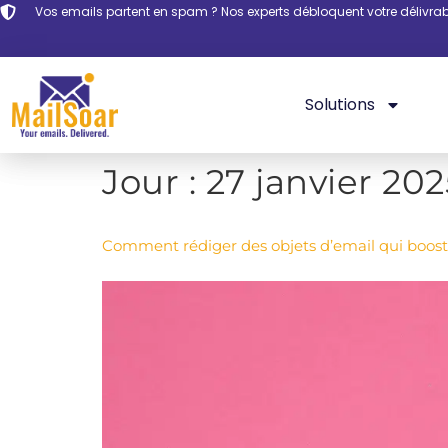
Vos emails partent en spam ? Nos experts débloquent votre délivrabi
Solutions
Jour :
27 janvier 202
Comment rédiger des objets d’email qui booste