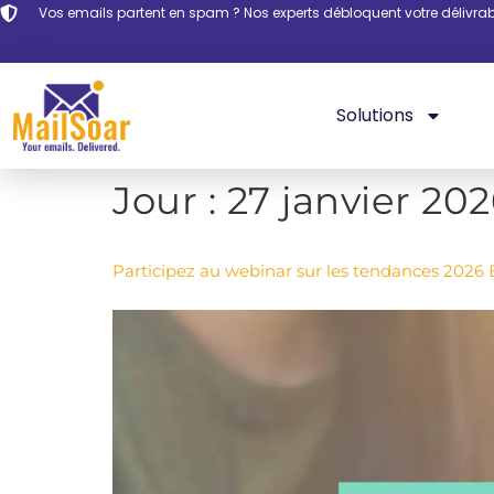
Vos emails partent en spam ? Nos experts débloquent votre délivrabi
Solutions
Jour :
27 janvier 20
Participez au webinar sur les tendances 2026 E