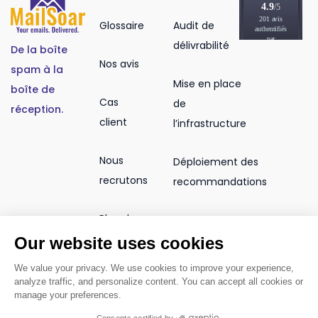
Glossaire
Audit de
délivrabilité
De la boîte
Nos avis
spam à la
Mise en place
boîte de
Cas
de
réception.
client
l’infrastructure
Nous
Déploiement des
recrutons
recommandations
Plan du
Accompagnement
site
en délivrabilité
Our website uses cookies
We value your privacy. We use cookies to improve your experience,
analyze traffic, and personalize content. You can accept all cookies or
manage your preferences.
© 2026 MailSoar. Tous droits
Consents certified by