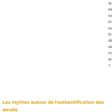
qu
es
s
i
su
la
dé
d
m
e
?
Les mythes autour de l'authentification des
emails