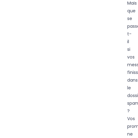
Mais
que
se
pass
t-
il
si
vos
mes
finis
dans
le
dossi
spa
?
Vos
prom
ne