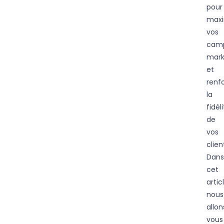
pour
maxi
vos
cam
mark
et
renf
la
fidél
de
vos
clien
Dans
cet
artic
nous
allon
vous