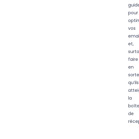
guid
pour
opti
vos
emai
et,
surto
faire
en
sort
qu’ils
atte
la
boît
de
réce