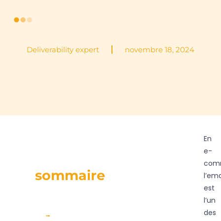
Deliverability expert
novembre 18, 2024
En
e-
com
sommaire
l’ema
est
l’un
des
Pourquoi la délivrabilité des e-mails est importante pour le Black Friday