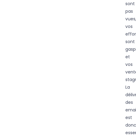
sont
pas
vues
vos
effor
sont
gaspi
et
vos
vent
stag
La
déliv
des
emai
est
don
essen