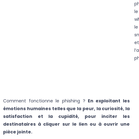
ph
le
wh
le
sm
et
l’
ph
Comment fonctionne le phishing ?
En exploitant les
émotions humaines telles que la peur, la curiosité, la
satisfaction et la cupidité, pour inciter les
destinataires à cliquer sur le lien ou à ouvrir une
pièce jointe.