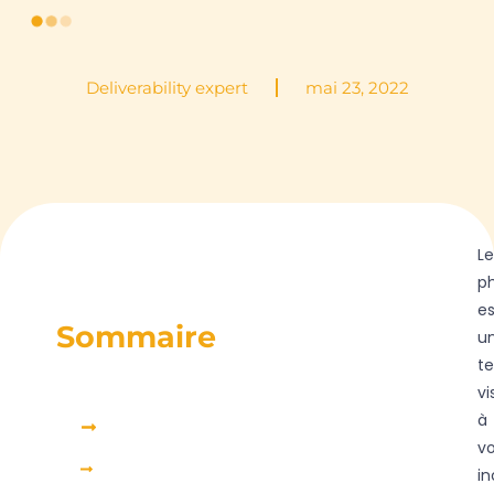
Deliverability expert
mai 23, 2022
Le
ph
es
Sommaire
u
te
vi
à
Qu'est-ce que le phishing ?
v
Les méthodes d'hameçonnage et comment les reconnaître
in