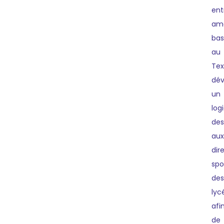
ent
amé
ba
au
Tex
dév
un
logi
des
aux
dir
spo
des
lyc
afi
de