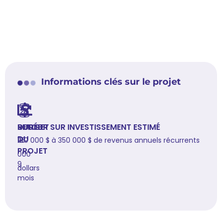
Informations clés sur le projet
BUDGET
DURÉE
RETOUR SUR INVESTISSEMENT ESTIMÉ
DU
25
180 000 $ à 350 000 $ de revenus annuels récurrents
PROJET
000
9
dollars
mois