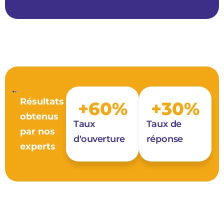
Résultats
+
60
%
+
30
%
obtenus
Taux
Taux de
par nos
d'ouverture
réponse
experts