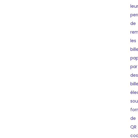
leu
per
de
rem
les
bill
pap
par
des
bill
éle
sou
fo
de
QR
cod